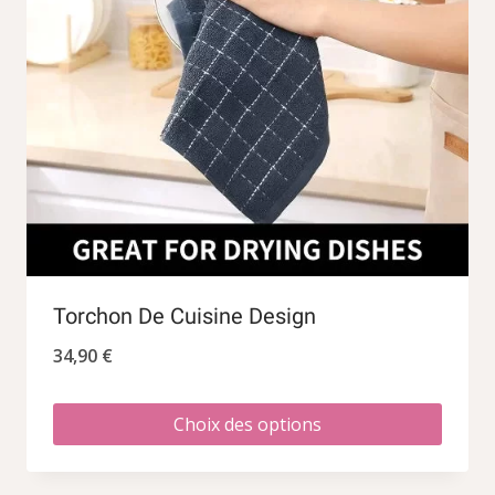
Torchon De Cuisine Design
34,90
€
Choix des options
Ce