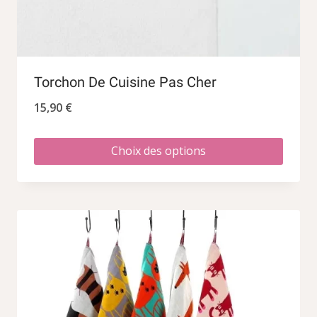
Torchon De Cuisine Pas Cher
15,90
€
Choix des options
Ce
produit
a
plusieurs
variations.
Les
options