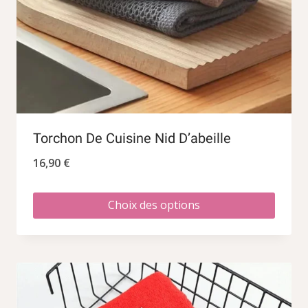
Torchon De Cuisine Nid D’abeille
16,90
€
Choix des options
Ce
produit
a
plusieurs