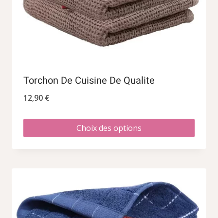
Torchon De Cuisine De Qualite
12,90
€
Choix des options
Ce
produit
a
plusieurs
variations.