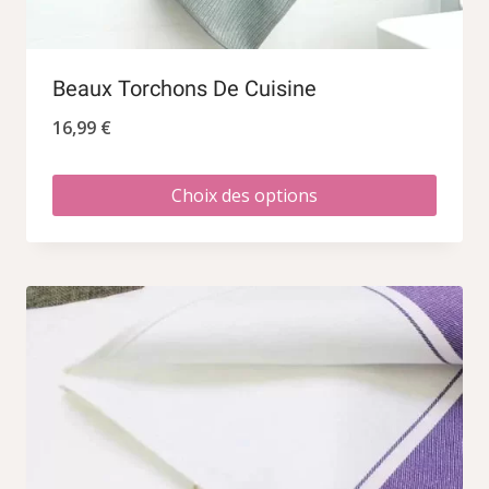
Beaux Torchons De Cuisine
16,99
€
Choix des options
Ce
produit
a
plusieurs
variations.
Les
options
peuvent