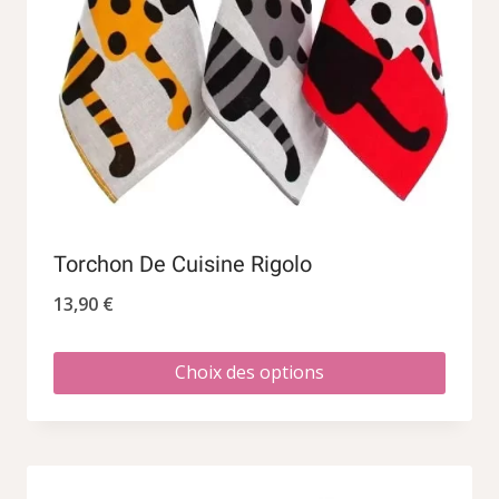
Torchon De Cuisine Rigolo
13,90
€
Choix des options
Ce
produit
a