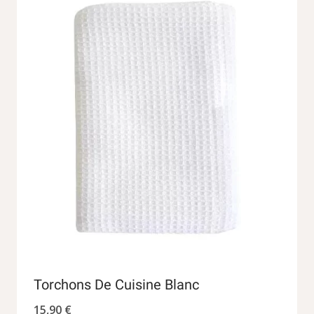
plusieurs
variations.
Les
options
peuvent
être
choisies
sur
la
page
du
produit
Torchons De Cuisine Blanc
15,90
€