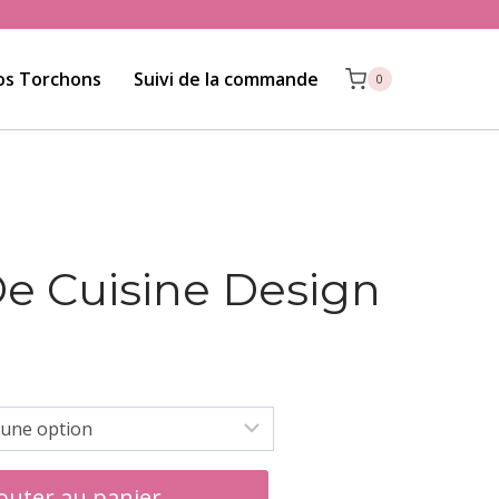
os Torchons
Suivi de la commande
0
e Cuisine Design
outer au panier