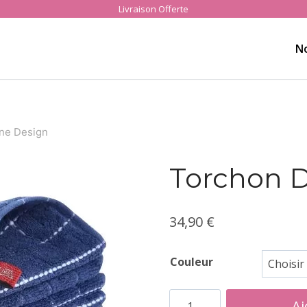
Livraison Offerte
N
ne Design
Torchon D
34,90
€
Couleur
quantité
Aj