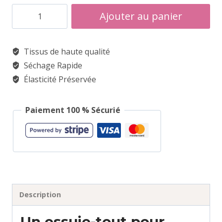
quantité
Ajouter au panier
de
Torchon
Tissus de haute qualité
De
Séchage Rapide
Cuisine
Élasticité Préservée
Anglais
Paiement 100 % Sécurié
Description
Un essuie-tout pour