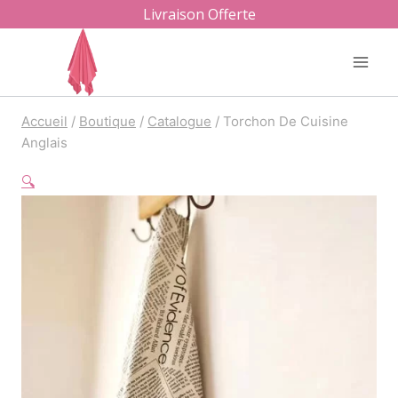
Aller
Livraison Offerte
au
contenu
Accueil
/
Boutique
/
Catalogue
/
Torchon De Cuisine
Anglais
🔍