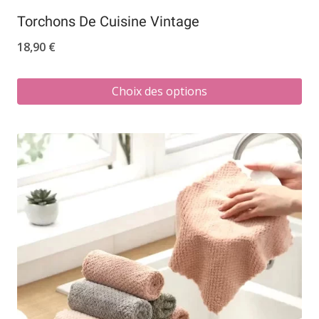
Torchons De Cuisine Vintage
18,90
€
Choix des options
Ce
produit
a
plusieurs
variations.
Les
options
peuvent
être