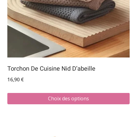
Torchon De Cuisine Nid D’abeille
16,90
€
Choix des options
Ce
produit
a