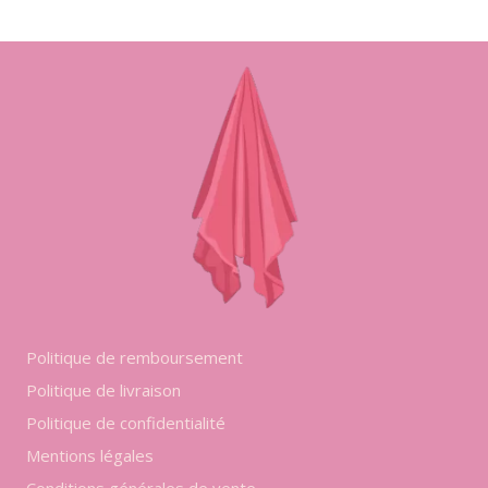
Ce
produit
a
plusieurs
variations.
Les
options
peuvent
être
choisies
sur
Politique de remboursement
la
Politique de livraison
Politique de confidentialité
page
Mentions légales
du
Conditions générales de vente